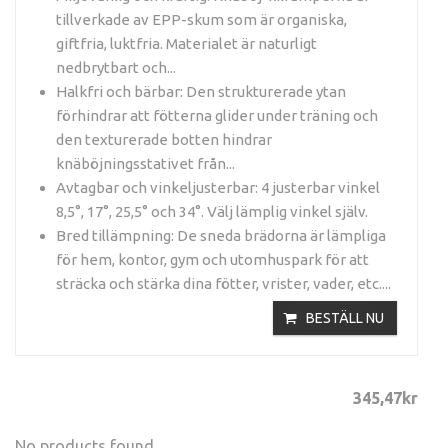
tillverkade av EPP-skum som är organiska,
giftfria, luktfria. Materialet är naturligt
nedbrytbart och...
Halkfri och bärbar: Den strukturerade ytan
förhindrar att fötterna glider under träning och
den texturerade botten hindrar
knäböjningsstativet från...
Avtagbar och vinkeljusterbar: 4 justerbar vinkel
8,5°, 17°, 25,5° och 34°. Välj lämplig vinkel själv.
Bred tillämpning: De sneda brädorna är lämpliga
för hem, kontor, gym och utomhuspark för att
sträcka och stärka dina fötter, vrister, vader, etc....
BESTÄLL NU
345
,47
kr
No products found.