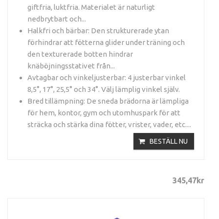
giftfria, luktfria. Materialet är naturligt
nedbrytbart och...
Halkfri och bärbar: Den strukturerade ytan
förhindrar att fötterna glider under träning och
den texturerade botten hindrar
knäböjningsstativet från...
Avtagbar och vinkeljusterbar: 4 justerbar vinkel
8,5°, 17°, 25,5° och 34°. Välj lämplig vinkel själv.
Bred tillämpning: De sneda brädorna är lämpliga
för hem, kontor, gym och utomhuspark för att
sträcka och stärka dina fötter, vrister, vader, etc....
BESTÄLL NU
345
,47
kr