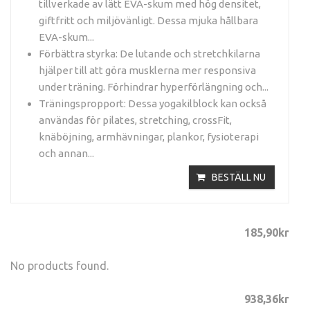
tillverkade av lätt EVA-skum med hög densitet,
giftfritt och miljövänligt. Dessa mjuka hållbara
EVA-skum...
Förbättra styrka: De lutande och stretchkilarna
hjälper till att göra musklerna mer responsiva
under träning. Förhindrar hyperförlängning och...
Träningspropport: Dessa yogakilblock kan också
användas för pilates, stretching, crossFit,
knäböjning, armhävningar, plankor, fysioterapi
och annan...
BESTÄLL NU
185
,9
0
kr
No products found.
938,36
kr