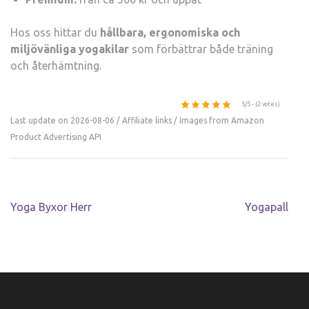
Hos oss hittar du
hållbara, ergonomiska och
miljövänliga yogakilar
som förbättrar både träning
och återhämtning.
5/5 - (2 votes)
Last update on 2026-08-06 / Affiliate links / Images from Amazon
Product Advertising API
Inläggsnavigering
Yoga Byxor Herr
Yogapall