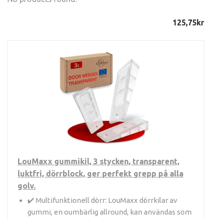
125,75
kr
LouMaxx gummikil, 3 stycken, transparent,
luktfri, dörrblock, ger perfekt grepp på alla
golv.
✔️ Multifunktionell dörr: LouMaxx dörrkilar av
gummi, en oumbärlig allround, kan användas som