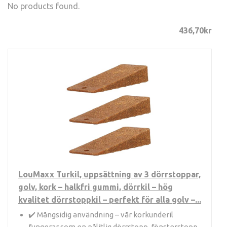
No products found.
436,70
kr
LouMaxx Turkil, uppsättning av 3 dörrstoppar,
golv, kork – halkfri gummi, dörrkil – hög
kvalitet dörrstoppkil – perfekt för alla golv –...
✔️ Mångsidig användning – vår korkunderil
fungerar som en pålitlig dörrstopp, fönsterstopp,