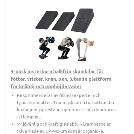
3-pack justerbara halkfria skumkilar för
fötter, vrister, knän, ben, lutande plattform
för knäböj och upphöjda vader
Rekommenderas av fitnessexperter och
fysioterapeutter: Träningskilarna förbättrar din
knäböjningsprestanda genom att höja klackarna
till lämplig...
Miljövänlig och kraftig: Knäböj-kilramperna är
tillverkade av EPP-skum som är organiska,