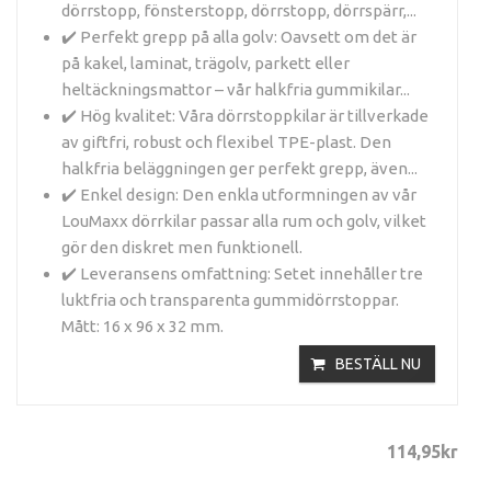
dörrstopp, fönsterstopp, dörrstopp, dörrspärr,...
✔️ Perfekt grepp på alla golv: Oavsett om det är
på kakel, laminat, trägolv, parkett eller
heltäckningsmattor – vår halkfria gummikilar...
✔️ Hög kvalitet: Våra dörrstoppkilar är tillverkade
av giftfri, robust och flexibel TPE-plast. Den
halkfria beläggningen ger perfekt grepp, även...
✔️ Enkel design: Den enkla utformningen av vår
LouMaxx dörrkilar passar alla rum och golv, vilket
gör den diskret men funktionell.
✔️ Leveransens omfattning: Setet innehåller tre
luktfria och transparenta gummidörrstoppar.
Mått: 16 x 96 x 32 mm.
BESTÄLL NU
114
,
95
kr