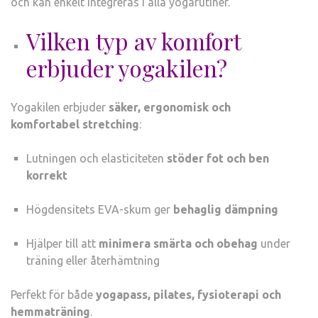
och kan enkelt integreras i alla yogarutiner.
Vilken typ av komfort
erbjuder yogakilen?
Yogakilen erbjuder
säker, ergonomisk och
komfortabel stretching
:
Lutningen och elasticiteten
stöder fot och ben
korrekt
Högdensitets EVA-skum ger
behaglig dämpning
Hjälper till att
minimera smärta och obehag
under
träning eller återhämtning
Perfekt för både
yogapass, pilates, fysioterapi och
hemmaträning
.