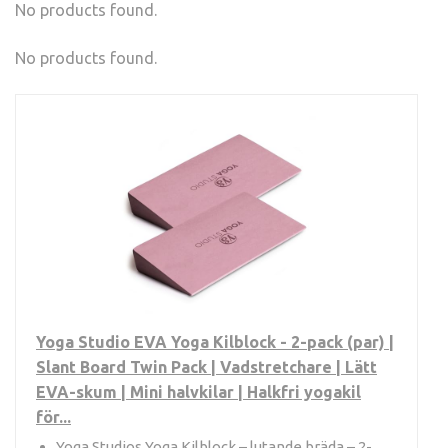
No products found.
No products found.
Yoga Studio EVA Yoga Kilblock - 2-pack (par) |
Slant Board Twin Pack | Vadstretchare | Lätt
EVA-skum | Mini halvkilar | Halkfri yogakil
för...
Yoga Studios Yoga Kilblock – lutande bräda – 2-