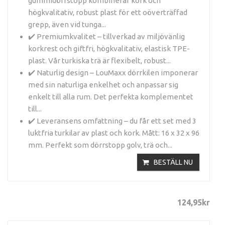
gummidörrstopp kombinerar kork och
högkvalitativ, robust plast för ett oöverträffad
grepp, även vid tunga...
✔️ Premiumkvalitet – tillverkad av miljövänlig
korkrest och giftfri, högkvalitativ, elastisk TPE-
plast. Vår turkiska trä är flexibelt, robust...
✔️ Naturlig design – LouMaxx dörrkilen imponerar
med sin naturliga enkelhet och anpassar sig
enkelt till alla rum. Det perfekta komplementet
till...
✔️ Leveransens omfattning – du får ett set med 3
luktfria turkilar av plast och kork. Mått: 16 x 32 x 96
mm. Perfekt som dörrstopp golv, trä och...
BESTÄLL NU
124
,
95
kr