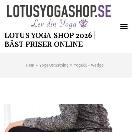
Hoppa
till
innehåll
(tryck
enter)
LOTUS YOGA SHOP 2026 |
BÄST PRISER ONLINE
Hem
»
Yoga Utrustning
»
Yogakil + wedge