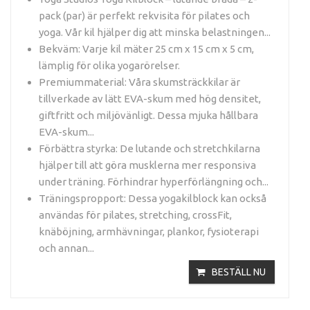
pack (par) är perfekt rekvisita för pilates och
yoga. Vår kil hjälper dig att minska belastningen...
Bekväm: Varje kil mäter 25 cm x 15 cm x 5 cm,
lämplig för olika yogarörelser.
Premiummaterial: Våra skumsträckkilar är
tillverkade av lätt EVA-skum med hög densitet,
giftfritt och miljövänligt. Dessa mjuka hållbara
EVA-skum...
Förbättra styrka: De lutande och stretchkilarna
hjälper till att göra musklerna mer responsiva
under träning. Förhindrar hyperförlängning och...
Träningspropport: Dessa yogakilblock kan också
användas för pilates, stretching, crossFit,
knäböjning, armhävningar, plankor, fysioterapi
och annan...
BESTÄLL NU