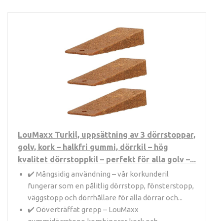
LouMaxx Turkil, uppsättning av 3 dörrstoppar,
golv, kork – halkfri gummi, dörrkil – hög
kvalitet dörrstoppkil – perfekt för alla golv –...
✔️ Mångsidig användning – vår korkunderil
fungerar som en pålitlig dörrstopp, fönsterstopp,
väggstopp och dörrhållare för alla dörrar och...
✔️ Oöverträffat grepp – LouMaxx