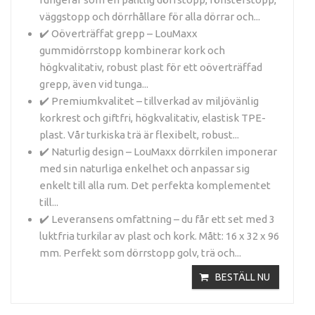
väggstopp och dörrhållare för alla dörrar och...
✔️ Oöverträffat grepp – LouMaxx
gummidörrstopp kombinerar kork och
högkvalitativ, robust plast för ett oöverträffad
grepp, även vid tunga...
✔️ Premiumkvalitet – tillverkad av miljövänlig
korkrest och giftfri, högkvalitativ, elastisk TPE-
plast. Vår turkiska trä är flexibelt, robust...
✔️ Naturlig design – LouMaxx dörrkilen imponerar
med sin naturliga enkelhet och anpassar sig
enkelt till alla rum. Det perfekta komplementet
till...
✔️ Leveransens omfattning – du får ett set med 3
luktfria turkilar av plast och kork. Mått: 16 x 32 x 96
mm. Perfekt som dörrstopp golv, trä och...
BESTÄLL NU