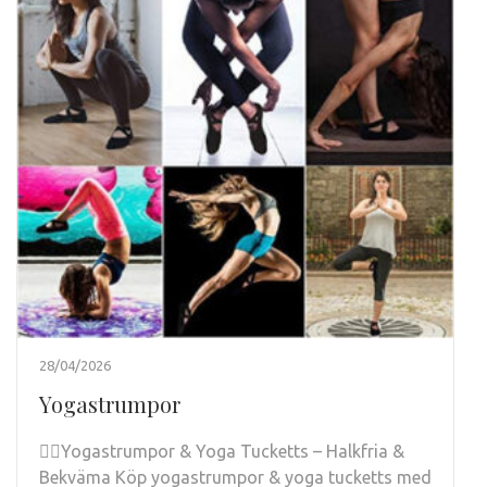
28/04/2026
Yogastrumpor
🧘‍♀️Yogastrumpor & Yoga Tucketts – Halkfria &
Bekväma Köp yogastrumpor & yoga tucketts med