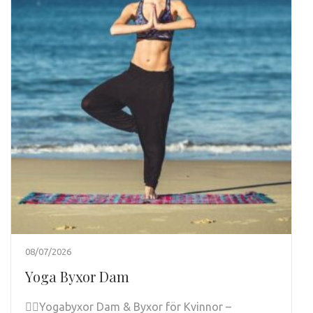
08/07/2026
Yoga Byxor Dam
🧘‍♀️Yogabyxor Dam & Byxor för Kvinnor –