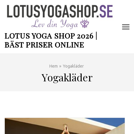
Hoppa
till
innehåll
(tryck
enter)
LOTUS YOGA SHOP 2026 |
BÄST PRISER ONLINE
Hem
»
Yogakläder
Yogakläder