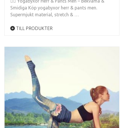
🧘‍♂️ Yogabyxor Herr & Pants Men – Bekväma &
Smidiga Köp yogabyxor herr & pants men.
Supermjukt material, stretch & …
TILL PRODUKTER