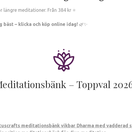
r längre meditationer. Från 384 kr ⭐
 bäst – klicka och köp online idag!
🌿✨
editationsbänk – Toppval 202
tuscrafts meditationsbänk vikbar Dharma med vadderad sits