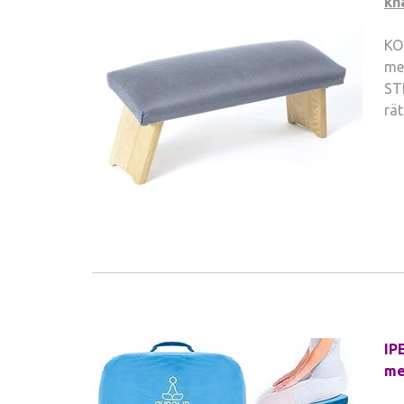
kn
KO
me
ST
rä
IP
me