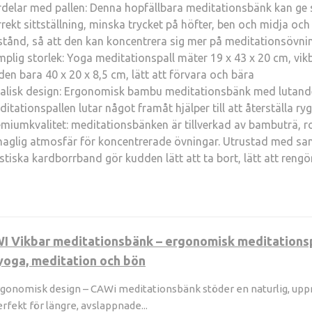
delar med pallen: Denna hopfällbara meditationsbänk kan ge st
rekt sittställning, minska trycket på höfter, ben och midja och
lstånd, så att den kan koncentrera sig mer på meditationsövni
plig storlek: Yoga meditationspall mäter 19 x 43 x 20 cm, vik
den bara 40 x 20 x 8,5 cm, lätt att förvara och bära
ealisk design: Ergonomisk bambu meditationsbänk med lutande 
itationspallen lutar något framåt hjälper till att återställa r
miumkvalitet: meditationsbänken är tillverkad av bambuträ, ro
haglig atmosfär för koncentrerade övningar. Utrustad med sa
stiska kardborrband gör kudden lätt att ta bort, lätt att reng
I Vikbar meditationsbänk – ergonomisk meditationspa
yoga, meditation och bön
gonomisk design – CAWi meditationsbänk stöder en naturlig, upprät
rfekt för längre, avslappnade...