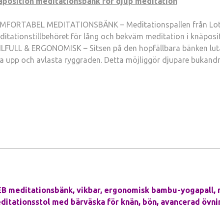
äposition meditationsbänk för djup meditation
MFORTABEL MEDITATIONSBÄNK – Meditationspallen från Lotus
ditationstillbehöret för lång och bekväm meditation i knäposit
ILFULL & ERGONOMISK – Sitsen på den hopfällbara bänken lutar
ta upp och avlasta ryggraden. Detta möjliggör djupare bukandn
EB meditationsbänk, vikbar, ergonomisk bambu-yogapall, 
ditationsstol med bärväska för knän, bön, avancerad övnin