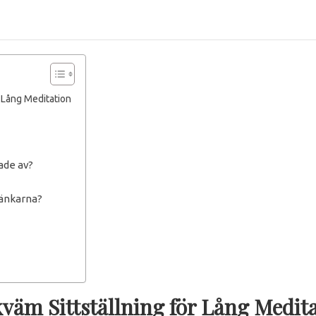
r Lång Meditation
ade av?
bänkarna?
väm Sittställning för Lång Medit