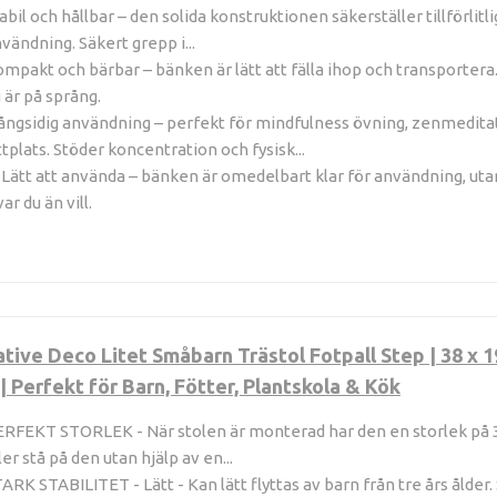
abil och hållbar – den solida konstruktionen säkerställer tillförlit
vändning. Säkert grepp i...
mpakt och bärbar – bänken är lätt att fälla ihop och transportera
 är på språng.
ngsidig användning – perfekt för mindfulness övning, zenmeditati
ttplats. Stöder koncentration och fysisk...
Lätt att använda – bänken är omedelbart klar för användning, uta
var du än vill.
tive Deco Litet Småbarn Trästol Fotpall Step | 38 x 1
 | Perfekt för Barn, Fötter, Plantskola & Kök
RFEKT STORLEK - När stolen är monterad har den en storlek på 38
ler stå på den utan hjälp av en...
ARK STABILITET - Lätt - Kan lätt flyttas av barn från tre års ålder