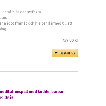
crafts är det perfekta
ion.
 något framåt och hjälper därmed till att
ing.
759,00 kr
meditationspall med kudde, bärbar
g (blå)