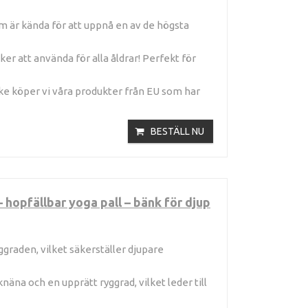
 är kända för att uppnå en av de högsta
 att använda för alla åldrar! Perfekt för
 köper vi våra produkter från EU som har
BESTÄLL NU
opfällbar yoga pall – bänk för djup
graden, vilket säkerställer djupare
äna och en upprätt ryggrad, vilket leder till