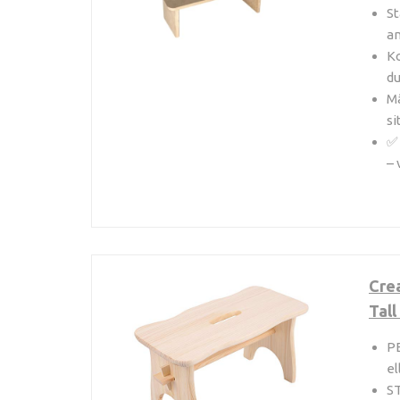
St
an
Ko
du
Må
si
✅ 
– 
Crea
Tall
PE
el
ST