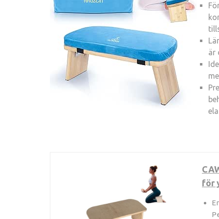
För
kor
til
Läm
är 
Id
med
Pre
be
ela
CAW
för 
Er
Pe