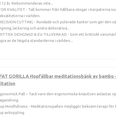
ll 12 år. Rekommenderas inte...
OR KVALITET - Tall kommer från hållbara skogar i Karpaterna som
äkvaliteterna i världen.
ECISION CUTTING - Rundade och polerade kanter som gör den säker
rgning, lackering och andra dekorativa...
ITTISK DESIGNAD & EU-TILLVERKAD - Som ett brittiskt varumärke
gra av de högsta standarderna i världen....
FAT GORILLA Hopfällbar meditationsbänk av bambu – h
itation
gonomisk Pall – Tack vare den ergonomiska knäsitsen avlastas ryg
agandning.
up Mindfullness - Meditationspallen möjliggör bekväm terapi för kn
up avkoppling.