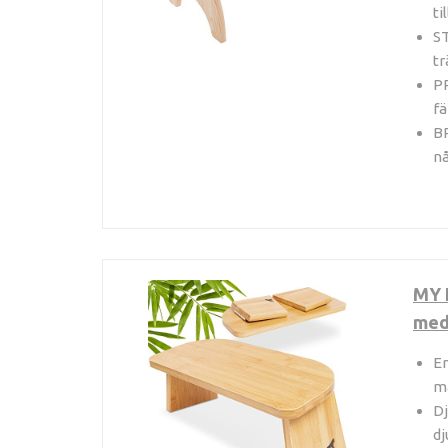
ti
ST
tr
PR
fä
BR
nå
MY 
med
Er
m
Dj
dj