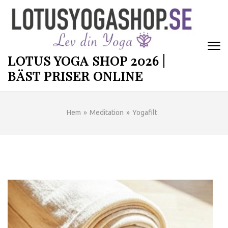
Hoppa
till
innehåll
(tryck
enter)
LOTUS YOGA SHOP 2026 |
BÄST PRISER ONLINE
Hem
»
Meditation
»
Yogafilt