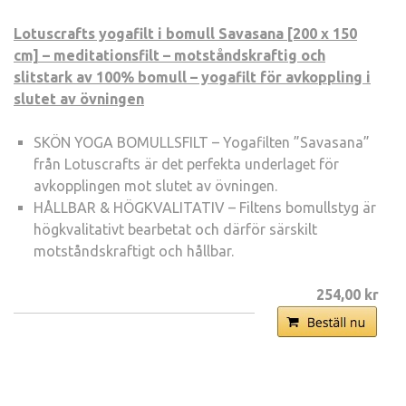
Lotuscrafts yogafilt i bomull Savasana [200 x 150
cm] – meditationsfilt – motståndskraftig och
slitstark av 100% bomull – yogafilt för avkoppling i
slutet av övningen
SKÖN YOGA BOMULLSFILT – Yogafilten ”Savasana”
från Lotuscrafts är det perfekta underlaget för
avkopplingen mot slutet av övningen.
HÅLLBAR & HÖGKVALITATIV – Filtens bomullstyg är
högkvalitativt bearbetat och därför särskilt
motståndskraftigt och hållbar.
254,00 kr